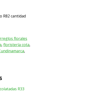
no R82 cantidad
rreglos florales
a
,
floristería cota
,
n Cundinamarca
,
s