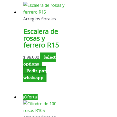
Arreglos florales
Escalera de
rosas y
ferrero R15
$
98.000
Select
options
Pedir por
whatsapp
¡Oferta!