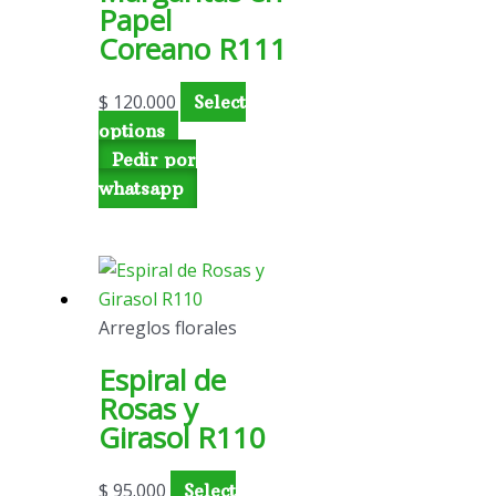
Papel
Coreano R111
$
120.000
Select
options
Pedir por
whatsapp
Arreglos florales
Espiral de
Rosas y
Girasol R110
$
95.000
Select