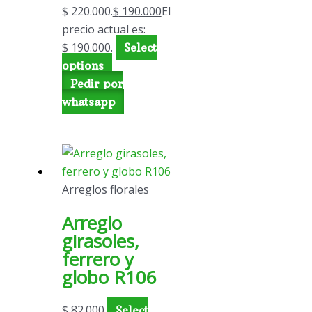
$ 220.000.
$
190.000
El
precio actual es:
$ 190.000.
Select
options
Pedir por
whatsapp
Arreglos florales
Arreglo
girasoles,
ferrero y
globo R106
$
82.000
Select