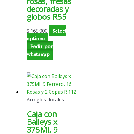
rosas, fresas
decoradas y
globos R55
$
165.000
Select
options
Pedir por
whatsapp
Arreglos florales
Caja con
Baileys x
375Ml, 9