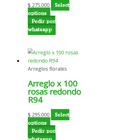
$
275.000
Select
options
Pedir por
whatsapp
Arreglos florales
Arreglo x 100
rosas redondo
R94
$
295.000
Select
options
Pedir por
whatsapp