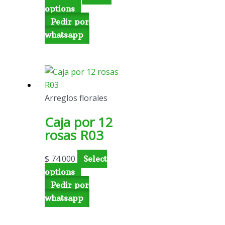
options
Pedir por
whatsapp
Arreglos florales
Caja por 12
rosas R03
$
74.000
Select
options
Pedir por
whatsapp