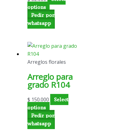
options
Pedir por
whatsapp
Arreglos florales
Arreglo para
grado R104
$
150.000
Select
options
Pedir por
whatsapp