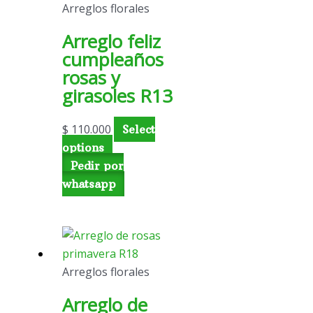
Arreglos florales
Arreglo feliz
cumpleaños
rosas y
girasoles R13
$
110.000
Select
options
Pedir por
whatsapp
Arreglos florales
Arreglo de