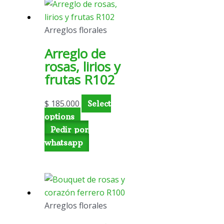
Arreglos florales
Arreglo de
rosas, lirios y
frutas R102
$
185.000
Select
options
Pedir por
whatsapp
Arreglos florales