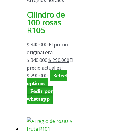
Arreglos florales
Cilindro de
100 rosas
R105
$
340.000
El precio
original era:
$ 340.000.
$
290.000
El
precio actual es:
$ 290.000.
Select
options
Pedir por
whatsapp