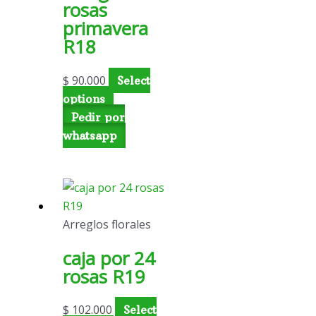
rosas
primavera
R18
$
90.000
Select
options
Pedir por
whatsapp
Arreglos florales
caja por 24
rosas R19
$
102.000
Select