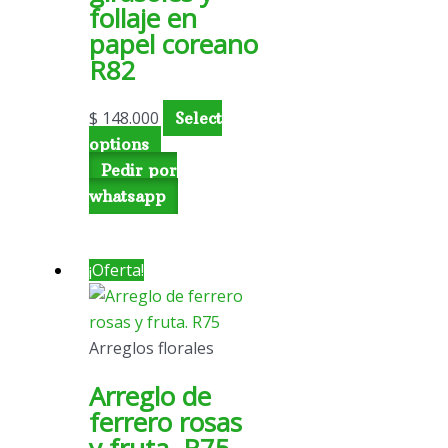
follaje en
papel coreano
R82
$
148.000
Select
options
Pedir por
whatsapp
¡Oferta!
Arreglos florales
Arreglo de
ferrero rosas
y fruta. R75