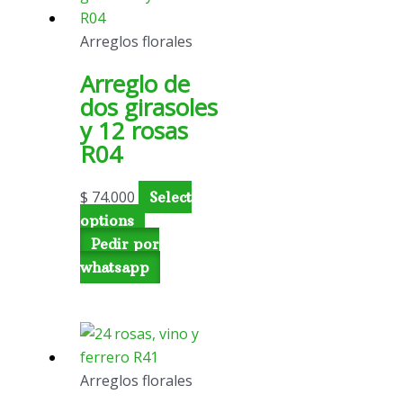
Arreglos florales
Arreglo de
dos girasoles
y 12 rosas
R04
$
74.000
Select
options
Pedir por
whatsapp
Arreglos florales