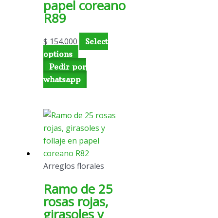
papel coreano
R89
$
154.000
Select
options
Pedir por
whatsapp
Arreglos florales
Ramo de 25
rosas rojas,
girasoles y