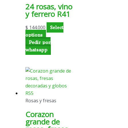
24 rosas, vino
y ferrero R41
$
144.000
Select
options
Pedir por
whatsapp
Rosas y fresas
Corazon
grande de