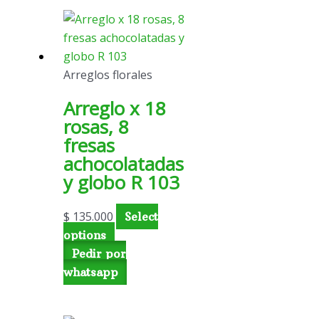
Arreglos florales
Arreglo x 18
rosas, 8
fresas
achocolatadas
y globo R 103
$
135.000
Select
options
Pedir por
whatsapp