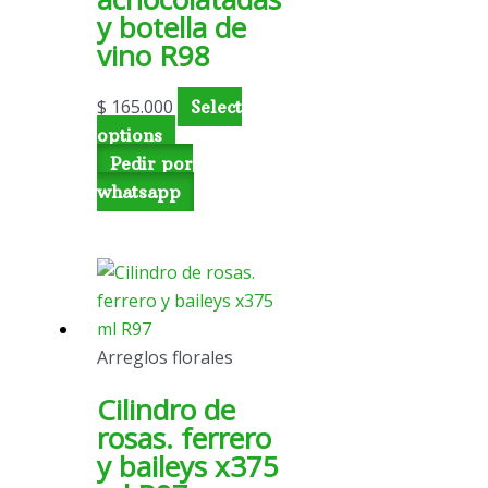
y botella de
vino R98
$
165.000
Select
options
Pedir por
whatsapp
Arreglos florales
Cilindro de
rosas. ferrero
y baileys x375