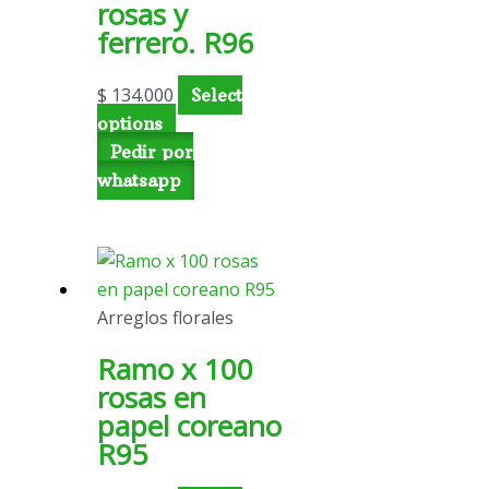
rosas y
ferrero. R96
$
134.000
Select
options
Pedir por
whatsapp
Arreglos florales
Ramo x 100
rosas en
papel coreano
R95