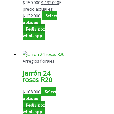
$ 150.000.
$
132.000
El
precio actual es:
$ 132.000.
Select
options
Pedir por
whatsapp
Arreglos florales
Jarrón 24
rosas R20
$
108.000
Select
options
Pedir por
whatsapp