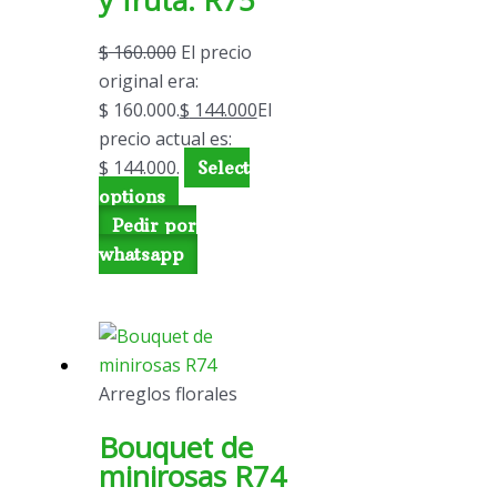
$
160.000
El precio
original era:
$ 160.000.
$
144.000
El
precio actual es:
$ 144.000.
Select
options
Pedir por
whatsapp
Arreglos florales
Bouquet de
minirosas R74