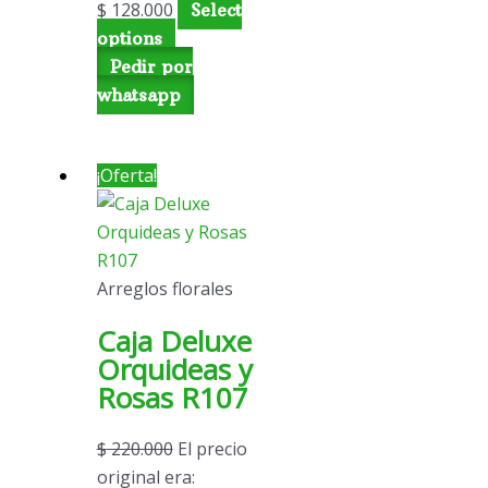
$
128.000
Select
options
Pedir por
whatsapp
¡Oferta!
Arreglos florales
Caja Deluxe
Orquideas y
Rosas R107
$
220.000
El precio
original era: