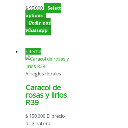
$
95.000
Select
options
Pedir por
whatsapp
¡Oferta!
Arreglos florales
Caracol de
rosas y lirios
R39
$
150.000
El precio
original era: