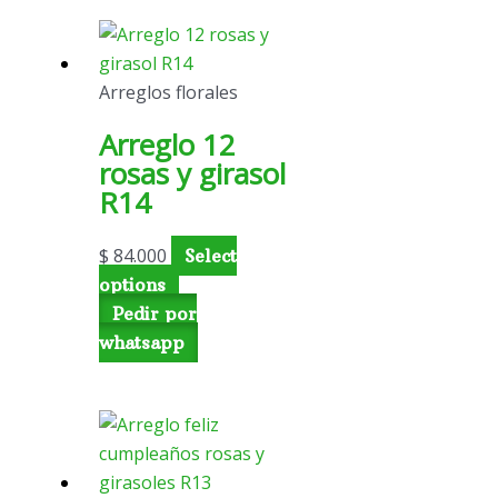
Arreglos florales
Arreglo 12
rosas y girasol
R14
$
84.000
Select
options
Pedir por
whatsapp