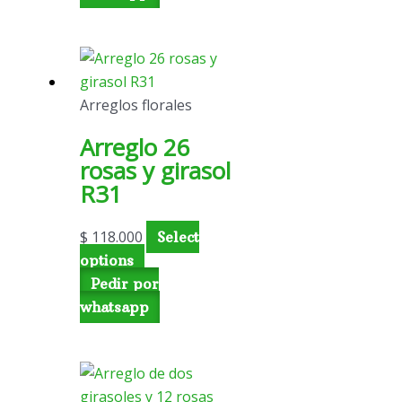
Arreglos florales
Arreglo 26
rosas y girasol
R31
$
118.000
Select
options
Pedir por
whatsapp