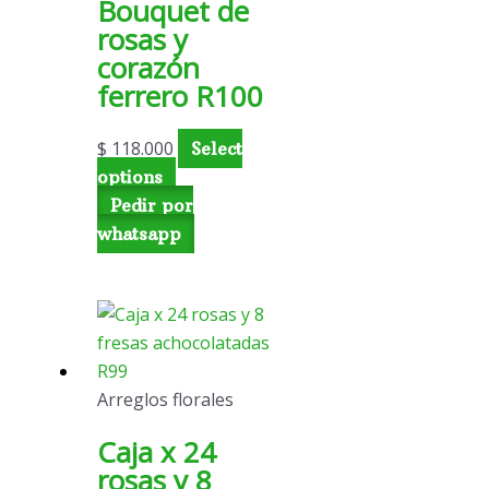
Bouquet de
rosas y
corazón
ferrero R100
$
118.000
Select
options
Pedir por
whatsapp
Arreglos florales
Caja x 24
rosas y 8