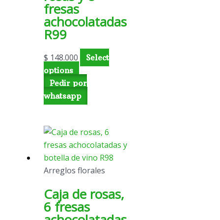
fresas
achocolatadas
R99
$
148.000
Select
options
Pedir por
whatsapp
Arreglos florales
Caja de rosas,
6 fresas
achocolatadas