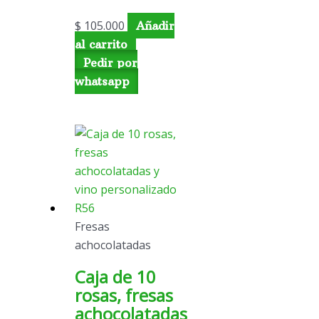
$
105.000
Añadir
al carrito
Pedir por
whatsapp
Fresas
achocolatadas
Caja de 10
rosas, fresas
achocolatadas