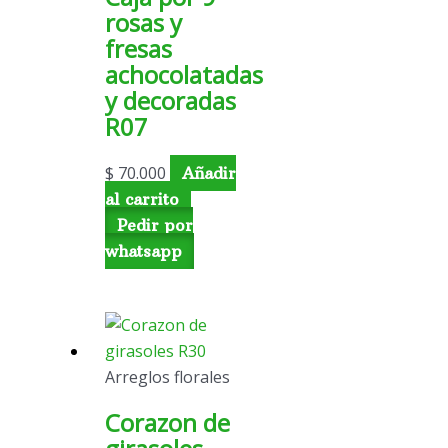
rosas y
fresas
achocolatadas
y decoradas
R07
$
70.000
Añadir
al carrito
Pedir por
whatsapp
Arreglos florales
Corazon de