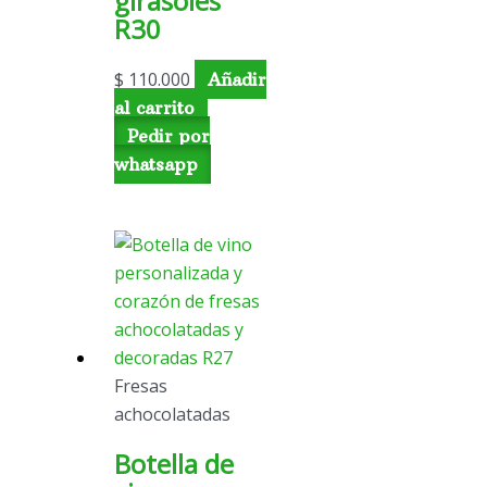
girasoles
R30
$
110.000
Añadir
al carrito
Pedir por
whatsapp
Fresas
achocolatadas
Botella de