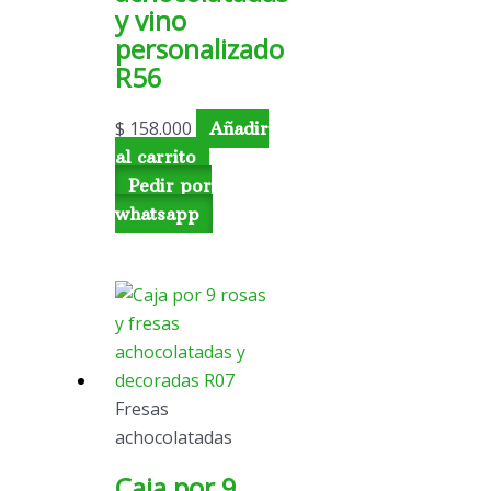
y vino
personalizado
R56
$
158.000
Añadir
al carrito
Pedir por
whatsapp
Fresas
achocolatadas
Caja por 9