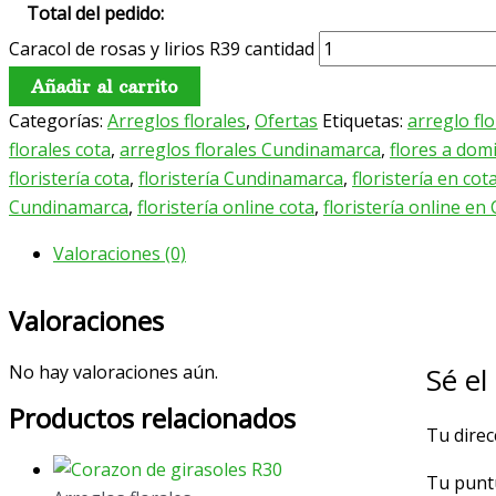
Total del pedido:
Caracol de rosas y lirios R39 cantidad
Añadir al carrito
Categorías:
Arreglos florales
,
Ofertas
Etiquetas:
arreglo flo
florales cota
,
arreglos florales Cundinamarca
,
flores a domi
floristería cota
,
floristería Cundinamarca
,
floristería en cot
Cundinamarca
,
floristería online cota
,
floristería online e
Valoraciones (0)
Valoraciones
Sé el
No hay valoraciones aún.
Productos relacionados
Tu direc
Tu punt