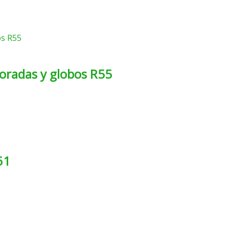
coradas y globos R55
61