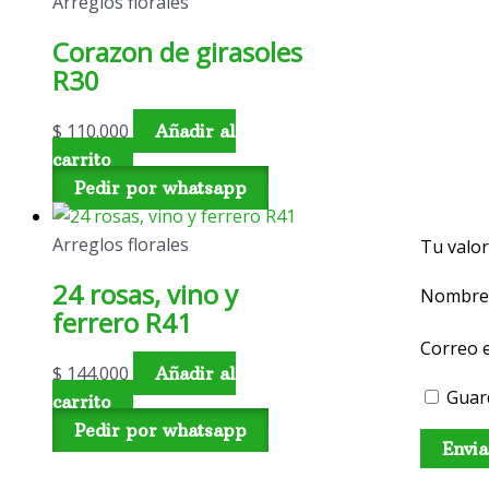
Arreglos florales
Corazon de girasoles
R30
$
110.000
Añadir al
carrito
Pedir por whatsapp
Arreglos florales
Tu valo
24 rosas, vino y
Nombr
ferrero R41
Correo 
$
144.000
Añadir al
Guar
carrito
Pedir por whatsapp