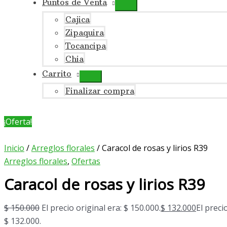
Puntos de Venta
Cajica
Zipaquira
Tocancipa
Chia
Carrito
Finalizar compra
¡Oferta!
Inicio
/
Arreglos florales
/ Caracol de rosas y lirios R39
Arreglos florales
,
Ofertas
Caracol de rosas y lirios R39
$
150.000
El precio original era: $ 150.000.
$
132.000
El preci
$ 132.000.