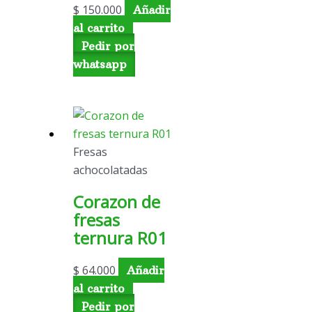
$
150.000
Añadir
al carrito
Pedir por
whatsapp
Fresas
achocolatadas
Corazon de
fresas
ternura R01
$
64.000
Añadir
al carrito
Pedir por