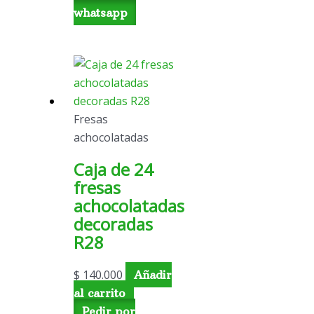
whatsapp
Fresas
achocolatadas
Caja de 24
fresas
achocolatadas
decoradas
R28
$
140.000
Añadir
al carrito
Pedir por