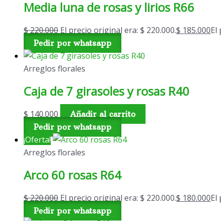
Media luna de rosas y lirios R66
$
220.000
El precio original era: $ 220.000.
$
185.000
El 
Pedir por whatsapp
Arreglos florales
Caja de 7 girasoles y rosas R40
$
140.000
Añadir al carrito
Pedir por whatsapp
¡Oferta!
Arreglos florales
Arco 60 rosas R64
$
220.000
El precio original era: $ 220.000.
$
180.000
El 
Pedir por whatsapp